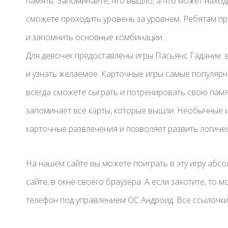
память. Запоминайте, что вышло, а что может наход
сможете проходить уровень за уровнем. Ребятам п
и запомнить основные комбинации.
Для девочек предоставлены игры Пасьянс Гадание. 
и узнать желаемое. Карточные игры самые популярны
всегда сможете сыграть и потренировать свою памя
запоминает все карты, которые вышли. Необычные 
карточные развлечения и позволяет развить логич
На нашем сайте вы можете поиграть в эту игру абс
сайте, в окне своего браузера. А если захотите, то
телефон под управлением ОС Андроид. Все ссылочки 