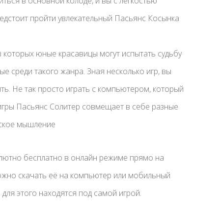
иться в основной колоде, и вы с легкостью
редстоит пройти увлекательный Пасьянс Косынка
в которых юные красавицы могут испытать судьбу
е среди такого жанра. Зная несколько игр, вы
ть. Не так просто играть с компьютером, который
игры Пасьянс Солитер совмещает в себе разные
еское мышление
олютно бесплатно в онлайн режиме прямо на
 можно скачать её на компьютер или мобильный
для этого находятся под самой игрой.