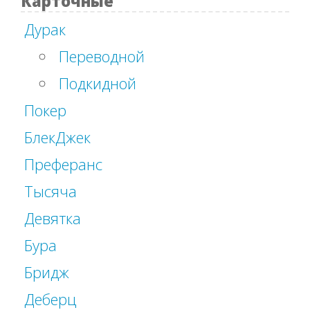
Карточные
Дурак
Переводной
Подкидной
Покер
БлекДжек
Преферанс
Тысяча
Девятка
Бура
Бридж
Деберц