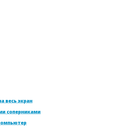
а весь экран
ми соперниками
 компьютер