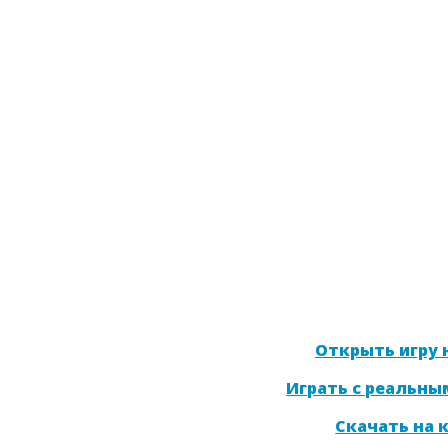
Открыть игру н
Играть с реальны
Скачать на