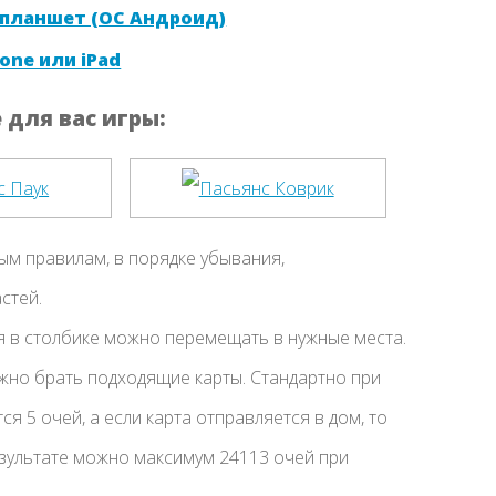
 планшет (ОС Андроид)
one или iPad
для вас игры:
ым правилам, в порядке убывания,
стей.
я в столбике можно перемещать в нужные места.
ожно брать подходящие карты. Стандартно при
я 5 очей, а если карта отправляется в дом, то
езультате можно максимум 24113 очей при