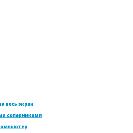
а весь экран
ми соперниками
 компьютер