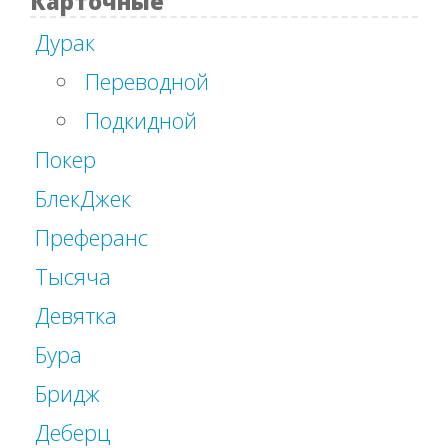
Карточные
Дурак
Переводной
Подкидной
Покер
БлекДжек
Преферанс
Тысяча
Девятка
Бура
Бридж
Деберц