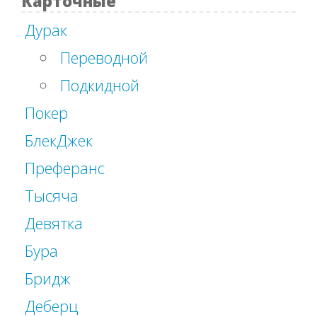
Карточные
Дурак
Переводной
Подкидной
Покер
БлекДжек
Преферанс
Тысяча
Девятка
Бура
Бридж
Деберц