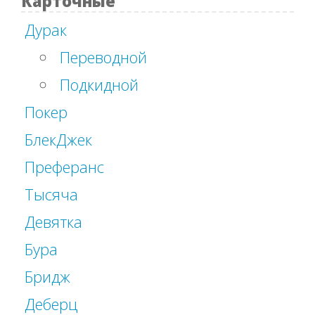
Карточные
Дурак
Переводной
Подкидной
Покер
БлекДжек
Преферанс
Тысяча
Девятка
Бура
Бридж
Деберц