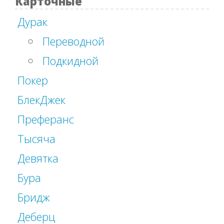
Карточные
Дурак
Переводной
Подкидной
Покер
БлекДжек
Преферанс
Тысяча
Девятка
Бура
Бридж
Деберц