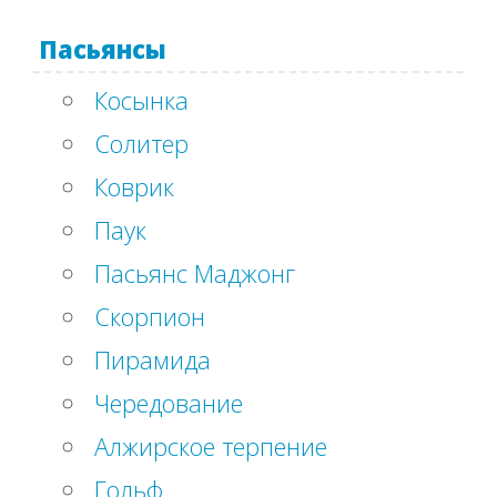
Пасьянсы
Косынка
Солитер
Коврик
Паук
Пасьянс Маджонг
Скорпион
Пирамида
Чередование
Алжирское терпение
Гольф