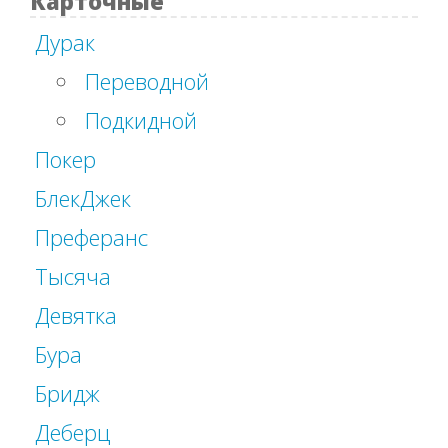
Карточные
Дурак
Переводной
Подкидной
Покер
БлекДжек
Преферанс
Тысяча
Девятка
Бура
Бридж
Деберц