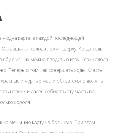
А
е – одна карта, в каждой последующей
 Оставшаяся колода лежит сверху. Когда ходы
любую из них можно вводить в игру. Если колода
во. Теперь о том, как совершать ходы. Класть
 красные и черные масти обязательно должны
вать наверх и далее собирать эту масть по
олько короля.
олько меньшую карту на большую. При этом
ться. Если есть туз, его лучше сразу