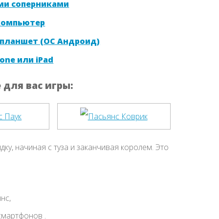
ми соперниками
 компьютер
 планшет (ОС Андроид)
one или iPad
для вас игры:
ку, начиная с туза и заканчивая королем. Это
нс,
смартфонов .