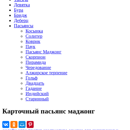
Девятка
Бура
Бридж
Деберц
Пасьянсы
Косынка
Солитер
Коврик
Паук
Пасьянс Маджонг
Скорпион
Пирамида
Чередование
Алжирское терпение
Гольф
Двадцать
Гадание
Индийский
Старинный
Карточный пасьянс маджонг