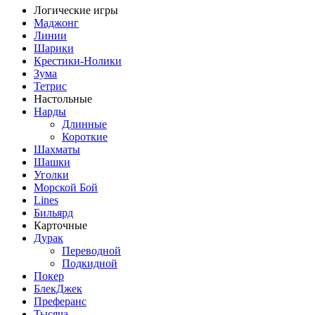
Логические игры
Маджонг
Линии
Шарики
Крестики-Нолики
Зума
Тетрис
Настольные
Нарды
Длинные
Короткие
Шахматы
Шашки
Уголки
Морской Бой
Lines
Бильярд
Карточные
Дурак
Переводной
Подкидной
Покер
БлекДжек
Преферанс
Тысяча