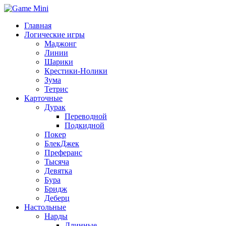
Главная
Логические игры
Маджонг
Линии
Шарики
Крестики-Нолики
Зума
Тетрис
Карточные
Дурак
Переводной
Подкидной
Покер
БлекДжек
Преферанс
Тысяча
Девятка
Бура
Бридж
Деберц
Настольные
Нарды
Длинные