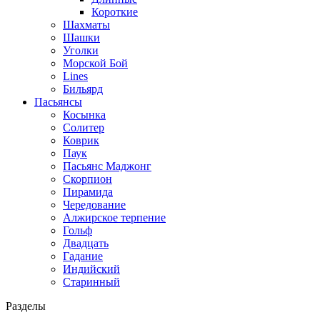
Короткие
Шахматы
Шашки
Уголки
Морской Бой
Lines
Бильярд
Пасьянсы
Косынка
Солитер
Коврик
Паук
Пасьянс Маджонг
Скорпион
Пирамида
Чередование
Алжирское терпение
Гольф
Двадцать
Гадание
Индийский
Старинный
Разделы