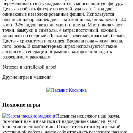
перемешиваются и укладываются в многослойную фигуру.
Цель - разобрать фигуру из костей, удаляя за 1 ход две
одинаковые незаблокированные фишки. Используется
обычный набор фишек для азиатской игры, он включает 144
кости 3-ёх видов: козыри, масти и цветы. Масти включают:
точки, бамбуки и символы. 4 ветра: восточный, южный,
западный и северный. Драконы – зелёный, красный, белый.
Цветы - хризантема и орхидея. Времена года – зима, весна,
лето, осень. В компьютерных играх используются такие
алгоритмы генерации пирамиды, которые приводят к
разрешимым раскладам.
Успехов в китайской игре!
Другие игры в маджонг:
Похожие игры
Пасьянсы исцеляют наш разум,
помогают нам избавиться от надоедливых мыслей, учат
терпению и спокойствию. Отвлекитесь от изнурительной
умственной работы, дайте себе отдохнуть разложите пасьянс...