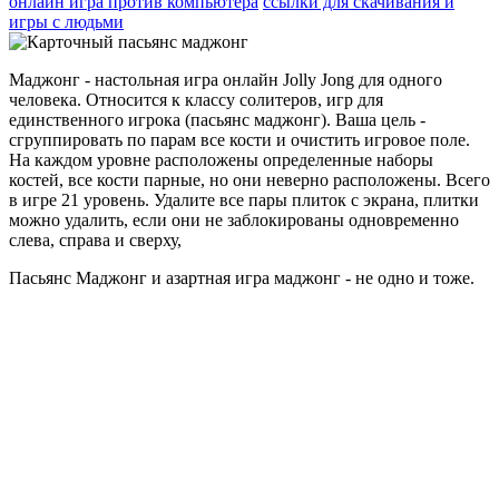
онлайн игра против компьютера
ссылки для скачивания и
игры с людьми
Маджонг - настольная игра онлайн Jolly Jong для одного
человека. Относится к классу солитеров, игр для
единственного игрока (пасьянс маджонг). Ваша цель -
сгруппировать по парам все кости и очистить игровое поле.
На каждом уровне расположены определенные наборы
костей, все кости парные, но они неверно расположены. Всего
в игре 21 уровень. Удалите все пары плиток с экрана, плитки
можно удалить, если они не заблокированы одновременно
слева, справа и сверху,
Пасьянс Маджонг и азартная игра маджонг - не одно и тоже.