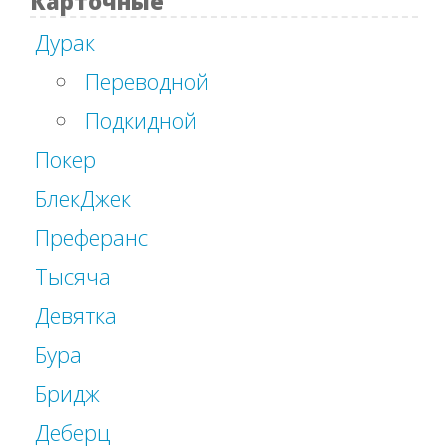
Карточные
Дурак
Переводной
Подкидной
Покер
БлекДжек
Преферанс
Тысяча
Девятка
Бура
Бридж
Деберц