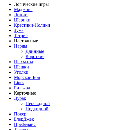
Логические игры
Маджонг
Линии
Шарики
Крестики-Нолики
Зума
Тетрис
Настольные
Нарды
Длинные
Короткие
Шахматы
Шашки
Уголки
Морской Бой
Lines
Бильярд
Карточные
Дурак
Переводной
Подкидной
Покер
БлекДжек
Преферанс
Тысяча