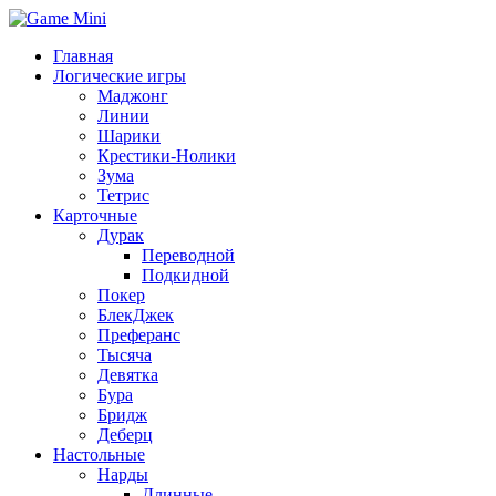
Главная
Логические игры
Маджонг
Линии
Шарики
Крестики-Нолики
Зума
Тетрис
Карточные
Дурак
Переводной
Подкидной
Покер
БлекДжек
Преферанс
Тысяча
Девятка
Бура
Бридж
Деберц
Настольные
Нарды
Длинные