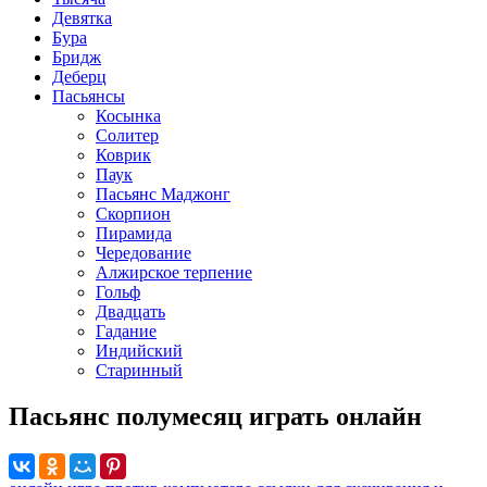
Девятка
Бура
Бридж
Деберц
Пасьянсы
Косынка
Солитер
Коврик
Паук
Пасьянс Маджонг
Скорпион
Пирамида
Чередование
Алжирское терпение
Гольф
Двадцать
Гадание
Индийский
Старинный
Пасьянс полумесяц играть онлайн