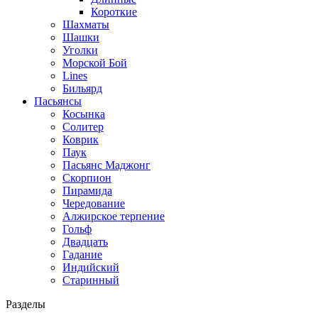
Короткие
Шахматы
Шашки
Уголки
Морской Бой
Lines
Бильярд
Пасьянсы
Косынка
Солитер
Коврик
Паук
Пасьянс Маджонг
Скорпион
Пирамида
Чередование
Алжирское терпение
Гольф
Двадцать
Гадание
Индийский
Старинный
Разделы