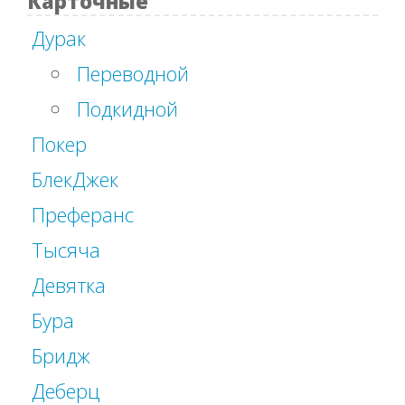
Карточные
Дурак
Переводной
Подкидной
Покер
БлекДжек
Преферанс
Тысяча
Девятка
Бура
Бридж
Деберц