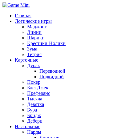
Главная
Логические игры
Маджонг
Линии
Шарики
Крестики-Нолики
Зума
Тетрис
Карточные
Дурак
Переводной
Подкидной
Покер
БлекДжек
Преферанс
Тысяча
Девятка
Бура
Бридж
Деберц
Настольные
Нарды
Длинные