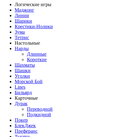
Логические игры
Маджонг
Линии
Шарики
Крестики-Нолики
Зума
Тетрис
Настольные
Нарды
Длинные
Короткие
Шахматы
Шашки
Уголки
Морской Бой
Lines
Бильярд
Карточные
Дурак
Переводной
Подкидной
Покер
БлекДжек
Преферанс
Тысяча