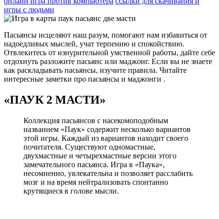
онлайн игра против компьютера
ссылки для скачивания и
игры с людьми
Пасьянсы исцеляют наш разум, помогают нам избавиться от
надоедливых мыслей, учат терпению и спокойствию.
Отвлекитесь от изнурительной умственной работы, дайте себе
отдохнуть разложите пасьянс или маджонг. Если вы не знаете
как раскладывать пасьянсы, изучите правила. Читайте
интересные заметки про пасьянсы и маджонги .
«ПАУК 2 МАСТИ»
Коллекция пасьянсов с насекомоподобным
названием «Паук» содержит несколько вариантов
этой игры. Каждый из вариантов находит своего
почитателя. Существуют одномастные,
двухмастные и четырехмастные версии этого
замечательного пасьянса. Игра в «Паука»,
несомненно, увлекательна и позволяет расслабить
мозг и на время нейтрализовать спонтанно
крутящиеся в голове мысли.