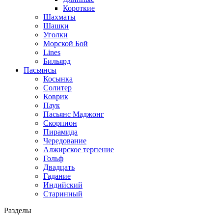
Короткие
Шахматы
Шашки
Уголки
Морской Бой
Lines
Бильярд
Пасьянсы
Косынка
Солитер
Коврик
Паук
Пасьянс Маджонг
Скорпион
Пирамида
Чередование
Алжирское терпение
Гольф
Двадцать
Гадание
Индийский
Старинный
Разделы