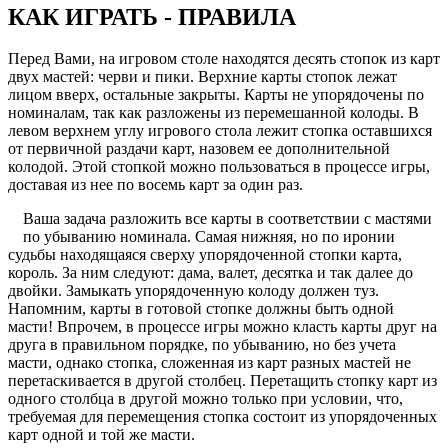
КАК ИГРАТЬ - ПРАВИЛА
Перед Вами, на игровом столе находятся десять стопок из карт
двух мастей: черви и пики. Верхние карты стопок лежат
лицом вверх, остальные закрыты. Карты не упорядочены по
номиналам, так как разложены из перемешанной колоды. В
левом верхнем углу игрового стола лежит стопка оставшихся
от первичной раздачи карт, назовем ее дополнительной
колодой. Этой стопкой можно пользоваться в процессе игры,
доставая из нее по восемь карт за один раз.
Ваша задача разложить все карты в соответствии с мастями
по убыванию номинала. Самая нижняя, но по иронии
судьбы находящаяся сверху упорядоченной стопки карта,
король. За ним следуют: дама, валет, десятка и так далее до
двойки. Замыкать упорядоченную колоду должен туз.
Напомним, карты в готовой стопке должны быть одной
масти! Впрочем, в процессе игры можно класть карты друг на
друга в правильном порядке, по убыванию, но без учета
масти, однако стопка, сложенная из карт разных мастей не
перетаскивается в другой столбец. Перетащить стопку карт из
одного столбца в другой можно только при условии, что,
требуемая для перемещения стопка состоит из упорядоченных
карт одной и той же масти.