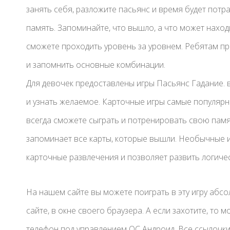
занять себя, разложите пасьянс и время будет потр
память. Запоминайте, что вышло, а что может наход
сможете проходить уровень за уровнем. Ребятам п
и запомнить основные комбинации.
Для девочек предоставлены игры Пасьянс Гадание. 
и узнать желаемое. Карточные игры самые популярны
всегда сможете сыграть и потренировать свою памя
запоминает все карты, которые вышли. Необычные 
карточные развлечения и позволяет развить логич
На нашем сайте вы можете поиграть в эту игру абс
сайте, в окне своего браузера. А если захотите, то
телефон под управлением ОС Андроид. Все ссылочки 