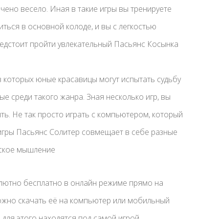
ачено весело. Иная в такие игры вы тренируете
иться в основной колоде, и вы с легкостью
редстоит пройти увлекательный Пасьянс Косынка
в которых юные красавицы могут испытать судьбу
е среди такого жанра. Зная несколько игр, вы
ть. Не так просто играть с компьютером, который
игры Пасьянс Солитер совмещает в себе разные
еское мышление
олютно бесплатно в онлайн режиме прямо на
 можно скачать её на компьютер или мобильный
для этого находятся под самой игрой.