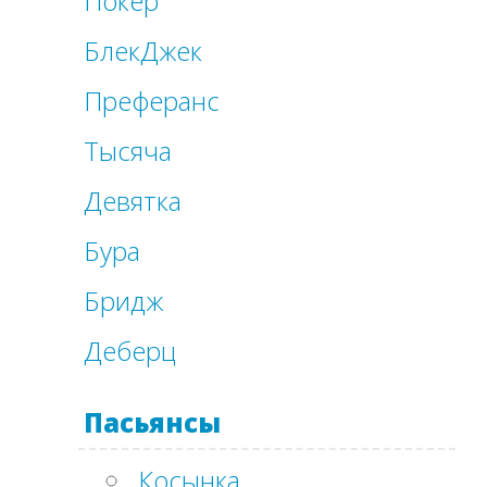
Покер
БлекДжек
Преферанс
Тысяча
Девятка
Бура
Бридж
Деберц
Пасьянсы
Косынка