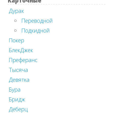
Карточные
Дурак
Переводной
Подкидной
Покер
БлекДжек
Преферанс
Тысяча
Девятка
Бура
Бридж
Деберц