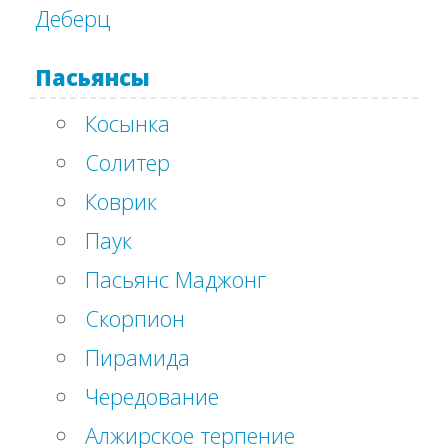
Деберц
Пасьянсы
Косынка
Солитер
Коврик
Паук
Пасьянс Маджонг
Скорпион
Пирамида
Чередование
Алжирское терпение