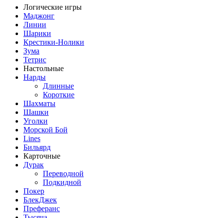
Логические игры
Маджонг
Линии
Шарики
Крестики-Нолики
Зума
Тетрис
Настольные
Нарды
Длинные
Короткие
Шахматы
Шашки
Уголки
Морской Бой
Lines
Бильярд
Карточные
Дурак
Переводной
Подкидной
Покер
БлекДжек
Преферанс
Тысяча