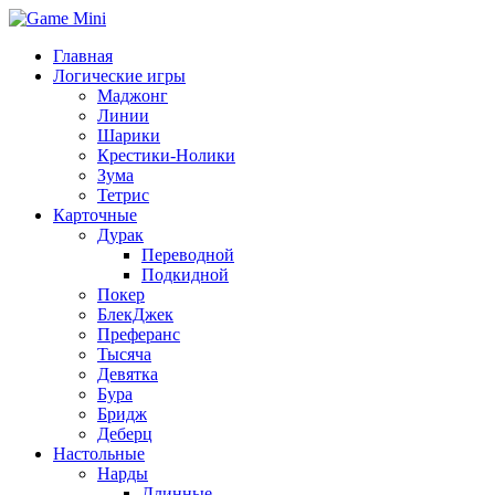
Главная
Логические игры
Маджонг
Линии
Шарики
Крестики-Нолики
Зума
Тетрис
Карточные
Дурак
Переводной
Подкидной
Покер
БлекДжек
Преферанс
Тысяча
Девятка
Бура
Бридж
Деберц
Настольные
Нарды
Длинные