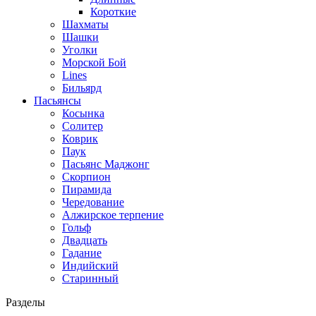
Короткие
Шахматы
Шашки
Уголки
Морской Бой
Lines
Бильярд
Пасьянсы
Косынка
Солитер
Коврик
Паук
Пасьянс Маджонг
Скорпион
Пирамида
Чередование
Алжирское терпение
Гольф
Двадцать
Гадание
Индийский
Старинный
Разделы