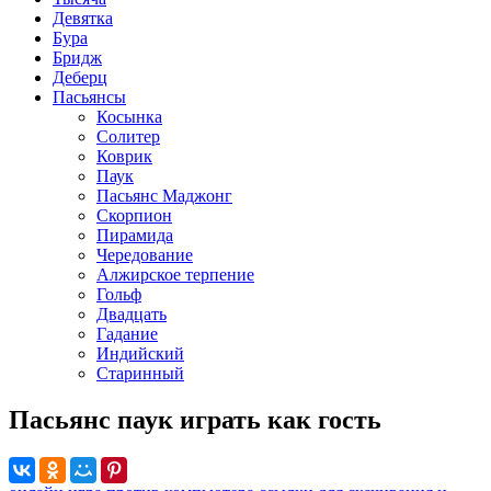
Девятка
Бура
Бридж
Деберц
Пасьянсы
Косынка
Солитер
Коврик
Паук
Пасьянс Маджонг
Скорпион
Пирамида
Чередование
Алжирское терпение
Гольф
Двадцать
Гадание
Индийский
Старинный
Пасьянс паук играть как гость