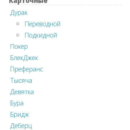
Карточные
Дурак
Переводной
Подкидной
Покер
БлекДжек
Преферанс
Тысяча
Девятка
Бура
Бридж
Деберц