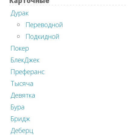
Карточные
Дурак
Переводной
Подкидной
Покер
БлекДжек
Преферанс
Тысяча
Девятка
Бура
Бридж
Деберц