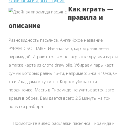
скачивания и игры с людьми
Как играть —
правила и
описание
Разновидность пасьянса. Английское название
PYRAMID SOLITAIRE. Изначально, карты разложены
пирамидой. Играют только незакрытые другими карты,
а также карта из слота draw pile. Убираем пары карт,
суммы которых равны 13-ти, например: 3-ка и 10-ка, 6-
ка и 7-ка, дама и туз и т.п. Короли убираются
поодиночке. Масть в Пирамиде не учитывается, зато
время в обрез. Вам дается всего 2,5 минуты на три
попытки разбора.
Посмотрите видео раскладки пасьянса Пирамида и