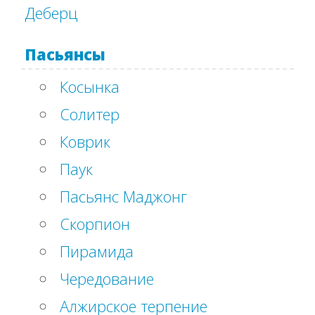
Деберц
Пасьянсы
Косынка
Солитер
Коврик
Паук
Пасьянс Маджонг
Скорпион
Пирамида
Чередование
Алжирское терпение