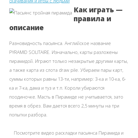
скачивания и игры с людьми
Как играть —
правила и
описание
Разновидность пасьянса. Английское название
PYRAMID SOLITAIRE. Изначально, карты разложены
пирамидой. Играют только незакрытые другими карты,
а также карта из слота draw pile. Убираем пары карт,
суммы которых равны 13-ти, например: 3-ка и 10-ка, 6-
ка и 7-ка, дама и туз и т.п. Короли убираются
поодиночке. Масть в Пирамиде не учитывается, зато
время в обрез. Вам дается всего 2,5 минуты на три
попытки разбора.
Посмотрите видео раскладки пасьянса Пирамида и