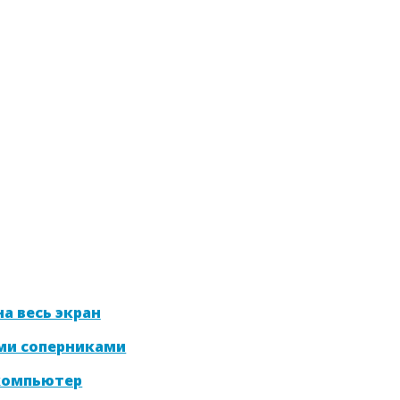
а весь экран
ми соперниками
 компьютер