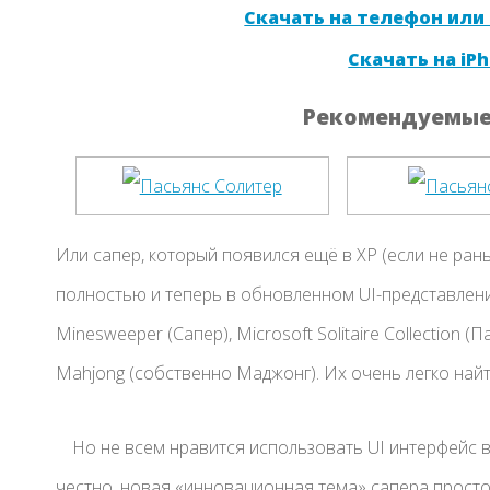
Скачать на телефон или
Скачать на iPh
Рекомендуемые 
Или сапер, который появился ещё в XP (если не рань
полностью и теперь в обновленном UI-представлени
Minesweeper (Сапер), Microsoft Solitaire Collection (П
Mahjong (собственно Маджонг). Их очень легко найти
Но не всем нравится использовать UI интерфейс в
честно, новая «инновационная тема» сапера просто