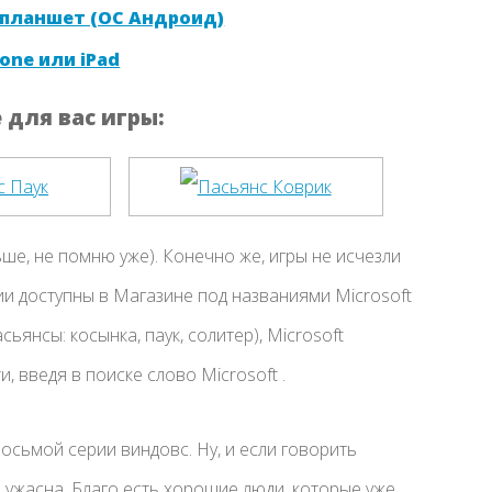
 планшет (ОС Андроид)
one или iPad
для вас игры:
ше, не помню уже). Конечно же, игры не исчезли
и доступны в Магазине под названиями Microsoft
асьянсы: косынка, паук, солитер), Microsoft
, введя в поиске слово Microsoft .
осьмой серии виндовс. Ну, и если говорить
 ужасна. Благо есть хорошие люди, которые уже