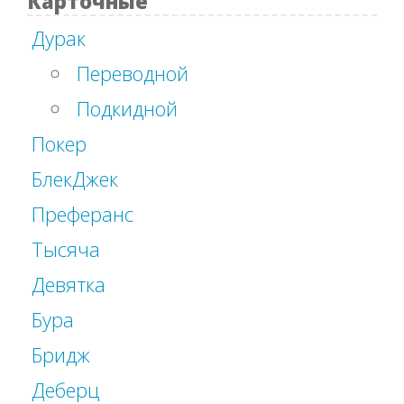
Карточные
Дурак
Переводной
Подкидной
Покер
БлекДжек
Преферанс
Тысяча
Девятка
Бура
Бридж
Деберц