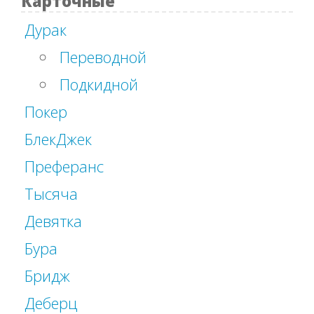
Карточные
Дурак
Переводной
Подкидной
Покер
БлекДжек
Преферанс
Тысяча
Девятка
Бура
Бридж
Деберц