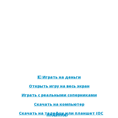
💵 Играть на деньги
Открыть игру на весь экран
Играть с реальными соперниками
Скачать на компьютер
Скачать на телефон или планшет (ОС
Андроид)