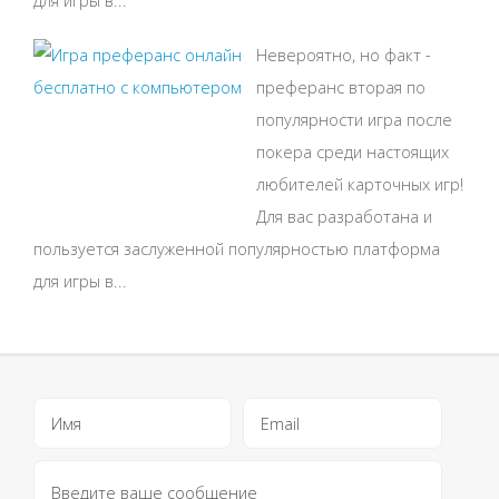
Невероятно, но факт -
преферанс вторая по
популярности игра после
покера среди настоящих
любителей карточных игр!
Для вас разработана и
пользуется заслуженной популярностью платформа
для игры в...