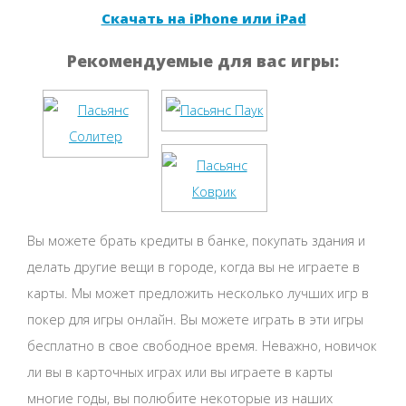
Скачать на iPhone или iPad
Рекомендуемые для вас игры:
Вы можете брать кредиты в банке, покупать здания и
делать другие вещи в городе, когда вы не играете в
карты. Мы может предложить несколько лучших игр в
покер для игры онлайн. Вы можете играть в эти игры
бесплатно в свое свободное время. Неважно, новичок
ли вы в карточных играх или вы играете в карты
многие годы, вы полюбите некоторые из наших