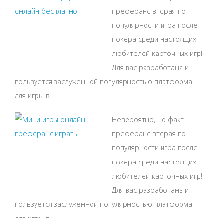
преферанс вторая по
популярности игра после
покера среди настоящих
любителей карточных игр!
Для вас разработана и
пользуется заслуженной популярностью платформа
для игры в...
Невероятно, но факт -
преферанс вторая по
популярности игра после
покера среди настоящих
любителей карточных игр!
Для вас разработана и
пользуется заслуженной популярностью платформа
для игры в...