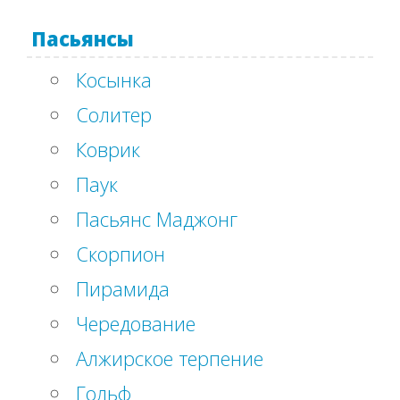
Пасьянсы
Косынка
Солитер
Коврик
Паук
Пасьянс Маджонг
Скорпион
Пирамида
Чередование
Алжирское терпение
Гольф