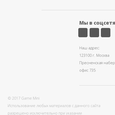
Мы в соцсет
Наш адрес:
123100 г. Москва
Пресненская набере
офис 735
© 2017 Game Mini
Использование любых материалов с данного сайта
разрешено исключительно при указании