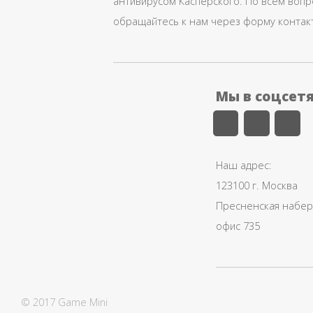
антивирусом Касперского. По всем воп
обращайтесь к нам через форму контак
Мы в соцсет
Наш адрес:
123100 г. Москва
Пресненская набере
офис 735
© 2017 Game Mini