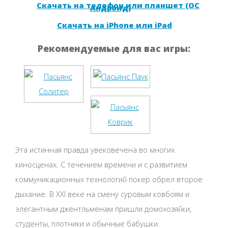
Скачать на телефон или планшет (ОС
Андроид)
Скачать на iPhone или iPad
Рекомендуемые для вас игры:
Эта истинная правда увековечена во многих
киносценах. С течением времени и с развитием
коммуникационных технологий покер обрел второе
дыхание. В XXI веке на смену суровым ковбоям и
элегантным джентльменам пришли домохозяйки,
студенты, плотники и обычные бабушки.