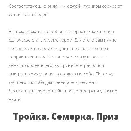
Соответствующие онлайн и офлайн турниры собирают
сотни тысяч людей.
Вы тоже можете попробовать сорвать джек-пот и в
одночасье стать миллионером. Для этого вам нужно
не только как следует изучить правила, но еще и
попрактиковаться. Не советуем сразу играть на
деньги: скорее всего, вы принесете радость и
выигрыш кому угодно, но только не себе. Поэтому
лучшего способа для тренировок, чем наш
бесплатный покер онлайн и без регистрации, вам не
найти!
Тройка. Семерка. Приз