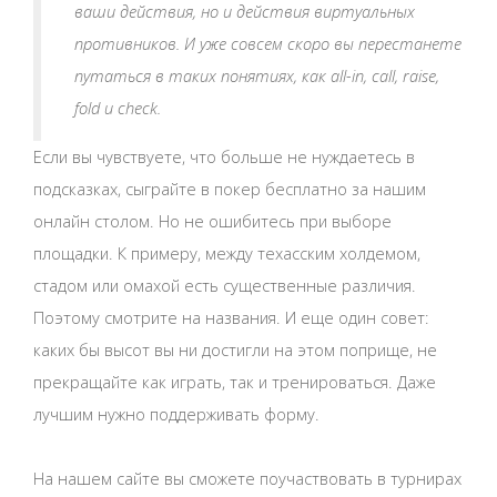
ваши действия, но и действия виртуальных
противников. И уже совсем скоро вы перестанете
путаться в таких понятиях, как all-in, call, raise,
fold и check.
Если вы чувствуете, что больше не нуждаетесь в
подсказках, сыграйте в покер бесплатно за нашим
онлайн столом. Но не ошибитесь при выборе
площадки. К примеру, между техасским холдемом,
стадом или омахой есть существенные различия.
Поэтому смотрите на названия. И еще один совет:
каких бы высот вы ни достигли на этом поприще, не
прекращайте как играть, так и тренироваться. Даже
лучшим нужно поддерживать форму.
На нашем сайте вы сможете поучаствовать в турнирах