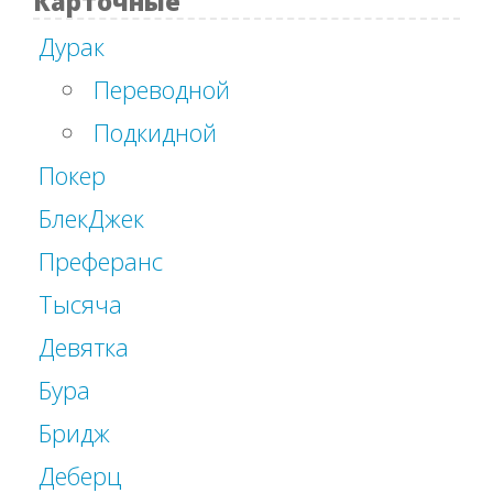
Карточные
Дурак
Переводной
Подкидной
Покер
БлекДжек
Преферанс
Тысяча
Девятка
Бура
Бридж
Деберц