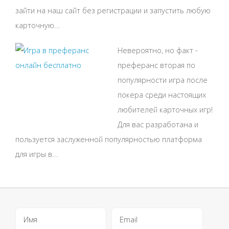
зайти на наш сайт без регистрации и запустить любую
карточную...
Невероятно, но факт -
преферанс вторая по
популярности игра после
покера среди настоящих
любителей карточных игр!
Для вас разработана и
пользуется заслуженной популярностью платформа
для игры в...