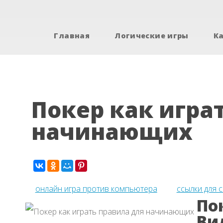
Главная
Логические игры
К
Покер как игра
начинающих
онлайн игра против компьютера
ссылки для 
По
Ви