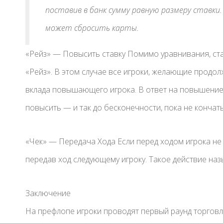
поставив в банк сумму равную размеру ставки.
может сбросить карты.
«Рейз» — Повысить ставку Помимо уравнивания, ст
«Рейз». В этом случае все игроки, желающие продол
вклада повышающего игрока. В ответ на повышение
повысить — и так до бесконечности, пока не кончат
«Чек» — Передача Хода Если перед ходом игрока не 
передав ход следующему игроку. Такое действие наз
Заключение
На префлопе игроки проводят первый раунд торговли