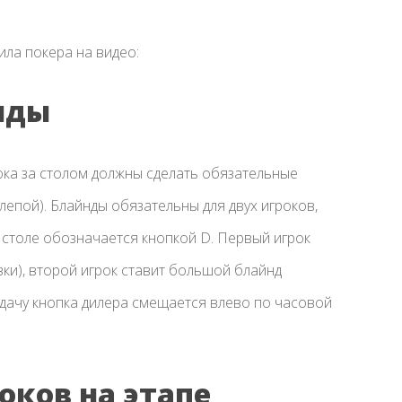
ила покера на видео:
нды
рока за столом должны сделать обязательные
слепой). Блайнды обязательны для двух игроков,
 столе обозначается кнопкой D. Первый игрок
вки), второй игрок ставит большой блайнд
здачу кнопка дилера смещается влево по часовой
оков на этапе