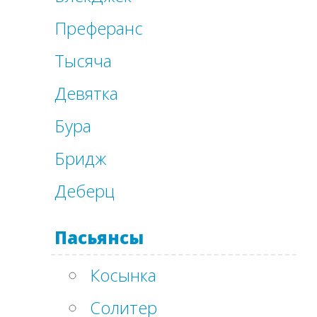
Преферанс
Тысяча
Девятка
Бура
Бридж
Деберц
Пасьянсы
Косынка
Солитер