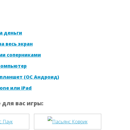
на деньги
а весь экран
ми соперниками
 компьютер
 планшет (ОС Андроид)
one или iPad
для вас игры: