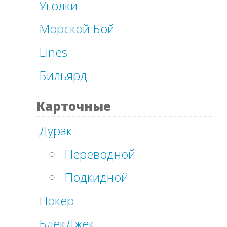
Уголки
Морской Бой
Lines
Бильярд
Карточные
Дурак
Переводной
Подкидной
Покер
БлекДжек