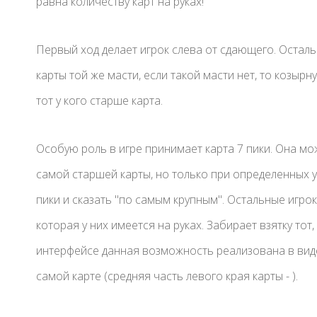
равна количеству карт на руках!
Первый ход делает игрок слева от сдающего. Осталь
карты той же масти, если такой масти нет, то козырн
тот у кого старше карта.
Особую роль в игре принимает карта 7 пики. Она мож
самой старшей карты, но только при определенных у
пики и сказать "по самым крупным". Остальные игро
которая у них имеется на руках. Забирает взятку то
интерфейсе данная возможность реализована в вид
самой карте (средняя часть левого края карты - ).