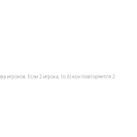
а игроков. Если 2 игрока, то 6) кон повторяется 2