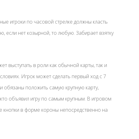
ные игроки по часовой стрелке должны класть
ую, если нет козырной, то любую. Забирает взятку
ет выступать в роли как обычной карты, так и
словиях. Игрок может сделать первый ход с 7
ки обязаны положить самую крупную карту,
т, кто объявил игру по самым крупным. В игровом
е кнопки в форме короны непосредственно на