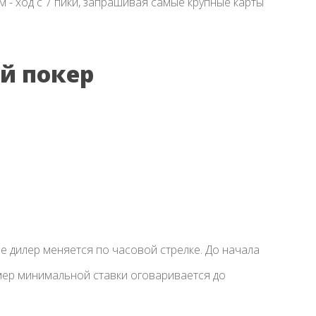
 - ход с 7 пики, запрашивая самые крупные карты
ий покер
е дилер меняется по часовой стрелке. До начала
азмер минимальной ставки оговаривается до
: