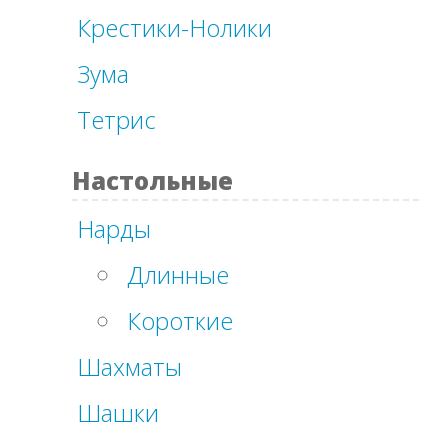
Крестики-Нолики
Зума
Тетрис
Настольные
Нарды
Длинные
Короткие
Шахматы
Шашки