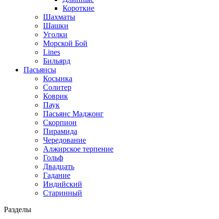
Короткие
Шахматы
Шашки
Уголки
Морской Бой
Lines
Бильярд
Пасьянсы
Косынка
Солитер
Коврик
Паук
Пасьянс Маджонг
Скорпион
Пирамида
Чередование
Алжирское терпение
Гольф
Двадцать
Гадание
Индийский
Старинный
Разделы