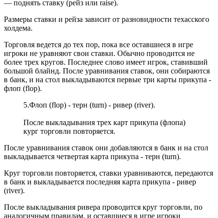
— поднять ставку (рейз или raise).
Размеры ставки и рейза зависит от разновидности техасского
холдема.
Торговля ведется до тех пор, пока все оставшиеся в игре
игроки не уравняют свои ставки. Обычно проводится не
более трех кругов. Последнее слово имеет игрок, ставивший
большой блайнд. После уравнивания ставок, они собираются
в банк, и на стол выкладываются первые три карты прикупа -
флоп (flop).
5.Флоп (flop) - терн (turn) - ривер (river).
После выкладывания трех карт прикупа (флопа)
кург торговли повторяется.
После уравнивания ставок они добавляются в банк и на стол
выкладывается четвертая карта прикупа - терн (turn).
Круг торговли повторяется, ставки уравниваются, передаются
в банк и выкладывается последняя карта прикупа - ривер
(river).
После выкладывания ривера проводится круг торговли, по
аналогичным правилам, и оставшиеся в игре игроки