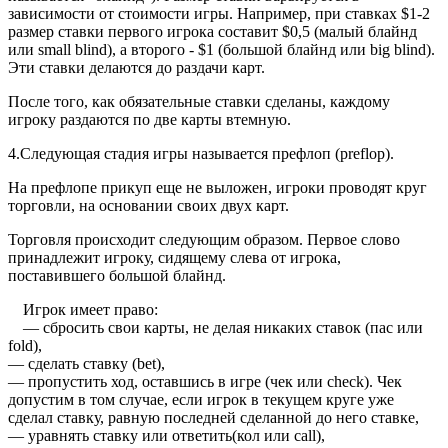
зависимости от стоимости игры. Например, при ставках $1-2
размер ставки первого игрока составит $0,5 (малый блайнд
или small blind), а второго - $1 (большой блайнд или big blind).
Эти ставки делаются до раздачи карт.
После того, как обязательные ставки сделаны, каждому
игроку раздаются по две карты втемную.
4.Следующая стадия игры называется префлоп (preflop).
На префлопе прикуп еще не выложен, игроки проводят круг
торговли, на основании своих двух карт.
Торговля происходит следующим образом. Первое слово
принадлежит игроку, сидящему слева от игрока,
поставившего большой блайнд.
Игрок имеет право:
— сбросить свои карты, не делая никаких ставок (пас или
fold),
— сделать ставку (bet),
— пропустить ход, оставшись в игре (чек или check). Чек
допустим в том случае, если игрок в текущем круге уже
сделал ставку, равную последней сделанной до него ставке,
— уравнять ставку или ответить(кол или call),