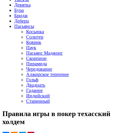
Девятка
Бура
Бридж
Деберц
Пасьянсы
Косынка
Солитер
Коврик
Паук
Пасьянс Маджонг
Скорпион
Пирамида
Чередование
Алжирское терпение
Гольф
Двадцать
Гадание
Индийский
Старинный
Правила игры в покер техасский
холдем