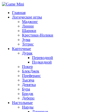
Главная
Логические игры
Маджонг
Линии
Шарики
Крестики-Нолики
Зума
Тетрис
Карточные
Дурак
Переводной
Подкидной
Покер
БлекДжек
Преферанс
Тысяча
Девятка
Бура
Бридж
Деберц
Настольные
Нарды
Длинные