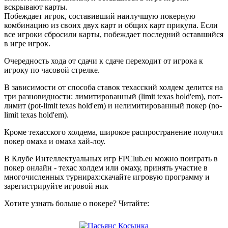
вскрывают карты.
Побеждает игрок, составивший наилучшую покерную
комбинацию из своих двух карт и общих карт прикупа. Если
все игроки сбросили карты, побеждает последний оставшийся
в игре игрок.
Очередность хода от сдачи к сдаче переходит от игрока к
игроку по часовой стрелке.
В зависимости от способа ставок техасский холдем делится на
три разновидности: лимитированный (limit texas hold'em), пот-
лимит (pot-limit texas hold'em) и нелимитированный покер (no-
limit texas hold'em).
Кроме техасского холдема, широкое распространение получил
покер омаха и омаха хай-лоу.
В Клубе Интеллектуальных игр FPClub.eu можно поиграть в
покер онлайн - техас холдем или омаху, принять участие в
многочисленных турнирах:скачайте игровую программу и
зарегистрируйте игровой ник
Хотите узнать больше о покере? Читайте: