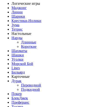
Логические игры
Маджонг
Линии
Шарики
Крестики-Нолики
Зума
Тетрис
Настольные
Нарды
Длинные
Короткие
Шахматы
Шашки
Уголки
Морской Бой
Lines
Бильярд
Карточные
Дурак
Переводной
Подкидной
Покер
БлекДжек
Преферанс
Тысяча