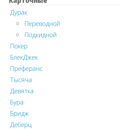
Карточные
Дурак
Переводной
Подкидной
Покер
БлекДжек
Преферанс
Тысяча
Девятка
Бура
Бридж
Деберц