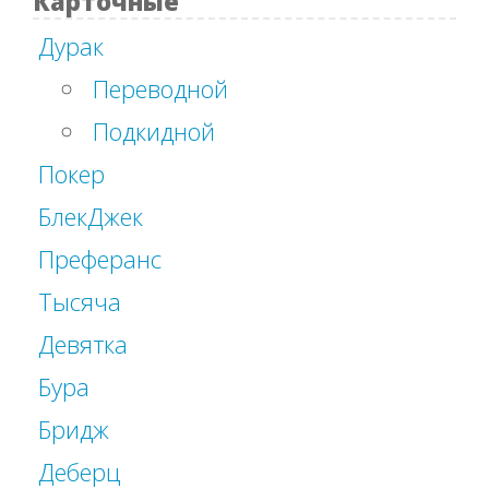
Карточные
Дурак
Переводной
Подкидной
Покер
БлекДжек
Преферанс
Тысяча
Девятка
Бура
Бридж
Деберц