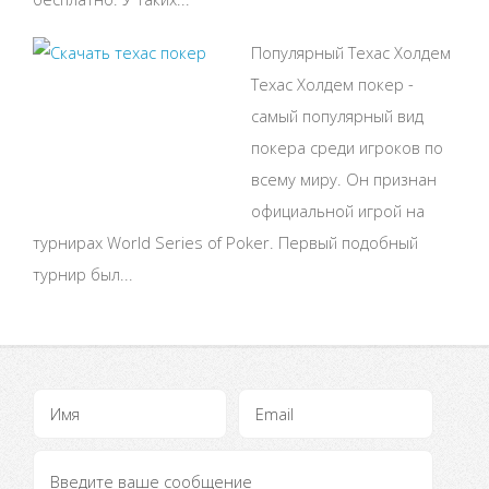
Популярный Техас Холдем
Техас Холдем покер -
самый популярный вид
покера среди игроков по
всему миру. Он признан
официальной игрой на
турнирах World Series of Poker. Первый подобный
турнир был...