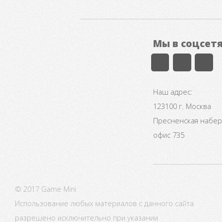
Мы в соцсет
Наш адрес:
123100 г. Москва
Пресненская набере
офис 735
© 2017 Game Mini
Использование любых материалов с данного сайта
разрешено исключительно при указании