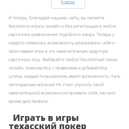
И теперь, благодаря нашему сайту, вы сможете
бесплатно играть онлайн и без регистрации в любое
карточное развлечение подобного жанра. Теперь у
каждого появилась возможность реализовать себя и
свои навыки игры в эту замечательную азартную
карточную игру. Выбирайте любой бесплатный покер
онлайн. знакомьтесь с правилами и добивайтесь
успеха, каждый пользователь имеет возможность стать
легендарным игроком! Не стоит упускать такой
замечательной возможности проявить себя, настало
время действовать!
Играть в игры
техасский покер