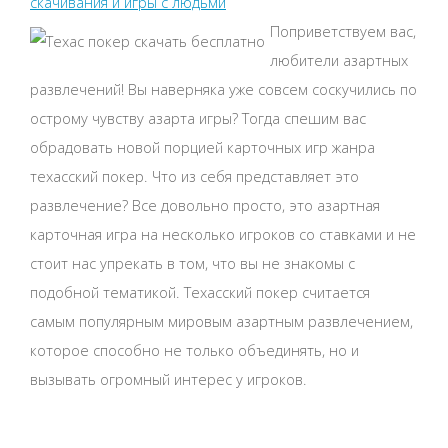
скачивания и игры с людьми
Поприветствуем вас,
любители азартных
развлечений! Вы наверняка уже совсем соскучились по
острому чувству азарта игры? Тогда спешим вас
обрадовать новой порцией карточных игр жанра
техасский покер. Что из себя представляет это
развлечение? Все довольно просто, это азартная
карточная игра на несколько игроков со ставками и не
стоит нас упрекать в том, что вы не знакомы с
подобной тематикой. Техасский покер считается
самым популярным мировым азартным развлечением,
которое способно не только объединять, но и
вызывать огромный интерес у игроков.