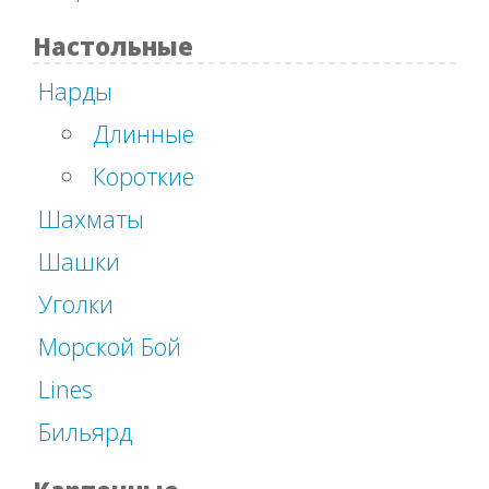
Настольные
Нарды
Длинные
Короткие
Шахматы
Шашки
Уголки
Морской Бой
Lines
Бильярд