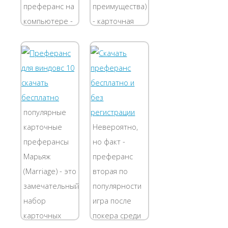
преферанс на
преимущества)
компьютере -
- карточная
МАРЬЯЖ
игра со
(Marriage)
взятками. Она
v2.44. Для ее
распространилась
скачивания
в России в
нужна
середине
регистрация,
девятнадцатого
популярные
поэтому, ее
века.
карточные
Невероятно,
здесь не
Предпочтение
преферансы
но факт -
размещаю.
вист
Марьяж
преферанс
Она...
предшественника....
(Marriage) - это
вторая по
замечательный
популярности
набор
игра после
карточных
покера среди