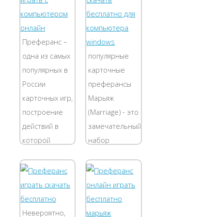
заслуженной
карточных игр!
популярностью
Для вас
платформа
разработана и
Преферанс –
для игры в...
пользуется
одна из самых
популярные
заслуженной
популярных в
карточные
популярностью
России
преферансы
платформа
карточных игр,
Марьяж
для игры в...
построение
(Marriage) - это
действий в
замечательный
которой
набор
основано
карточных
исключительно
преферансов.
на
Здесь каждый
грамотности
найдет для
математических
себя любимую
Невероятно,