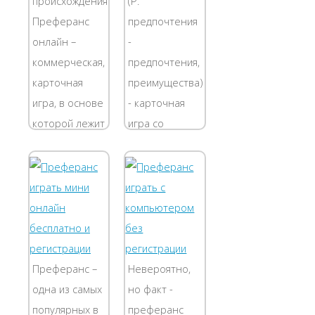
происхождения
(P.
Преферанс
предпочтения
онлайн –
-
коммерческая,
предпочтения,
карточная
преимущества)
игра, в основе
- карточная
которой лежит
игра со
математический
взятками. Она
расчет и
распространилась
сообразительность
в России в
игрока.
середине
Появилась с
девятнадцатого
середине XIX
века.
века в
Предпочтение
Преферанс –
Невероятно,
России....
вист
одна из самых
но факт -
предшественника....
популярных в
преферанс