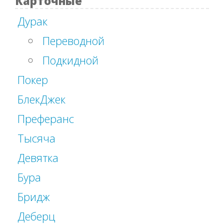
Карточные
Дурак
Переводной
Подкидной
Покер
БлекДжек
Преферанс
Тысяча
Девятка
Бура
Бридж
Деберц