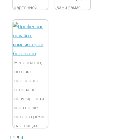
карточной
вами самая
игры
великая
преферанс на
карточная
компьютере.
игра, как еще
Новички
ее называют,
смогут с
игра
помощью этой
интеллектуалов
Невероятно,
игры изучить
- Преферанс.
но факт -
правила и
Непосредственно
преферанс
научиться
в этой игре
вторая по
играть, а...
взята основа...
популярности
игра после
покера среди
настоящих
любителей
1
2
3
4