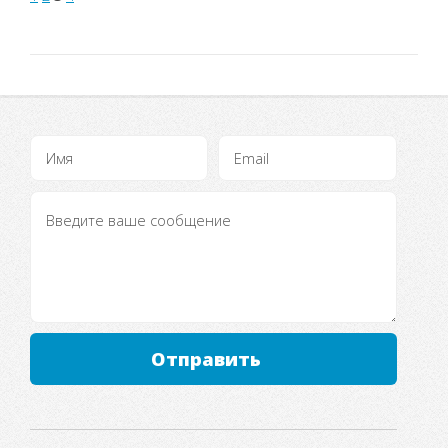
карточных игр!
Для вас
разработана и
пользуется
заслуженной
популярностью
платформа
для игры в...
Отправить