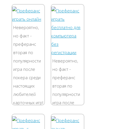
преферансов.
настоящих
Здесь каждый
любителей
найдет для
карточных игр!
себя любимую
Для вас
Невероятно,
игру. В данном
разработана и
но факт -
приложении
пользуется
преферанс
удобное меню
заслуженной
вторая по
навигации, так
популярностью
популярности
Невероятно,
что...
платформа
игра после
но факт -
для игры в...
покера среди
преферанс
настоящих
вторая по
любителей
популярности
карточных игр!
игра после
Для вас
покера среди
разработана и
настоящих
пользуется
любителей