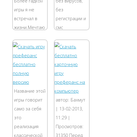
Более гадкой
без вирусов,
игры я не
без
встречал в
регистрации и
жизни.Мечтаю
смс
убить автора
Преферанс -
игры.Автор
Игра
игры сделал
Преферанс
всё
создана так,
возможное,
чтобы любой
чтобы живой
мог не только
игрок не
быстро понять
Название этой
выигрывал
правила этой
игры говорит
автор: Бахмут
никогда.
классической
само за себя
| 13-02-2013,
Компьютер
карточной
это
11:29 |
всегда...
игры, но и...
реализация
Просмотров:
классической
31350 Перед