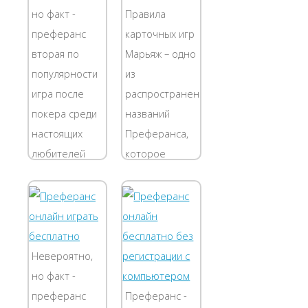
расчетов и
игру. В данном
но факт -
Правила
точности
приложении
преферанс
карточных игр
стратегических
удобное меню
вторая по
Марьяж – одно
ходов. Играя
навигации, так
популярности
из
в...
что...
игра после
распространенных
покера среди
названий
настоящих
Преферанса,
любителей
которое
карточных игр!
привлекает к
Для вас
себе
разработана и
внимание
пользуется
азартных
заслуженной
посетителей
Невероятно,
популярностью
онлайн
но факт -
платформа
казино.
преферанс
Преферанс -