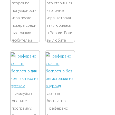
для игры в...
Марьяжем
вторая по
это старинная
называется
популярности
карточная
пара Дамы (Q)
игра после
игра, которая
и Короля...
покера среди
так любилась
настоящих
в России. Если
любителей
вы любите
карточных игр!
карточные
Для вас
игры, но вам
разработана и
надоело
пользуется
играть в
заслуженной
дурака или
популярностью
складывать
платформа
различные
Пожалуйста,
скачать
для игры в...
пасьянсы, то
оцените
бесплатно
теперь вы
программу:
Преферанс
можете...