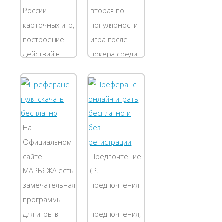
России
вторая по
карточных игр,
популярности
построение
игра после
действий в
покера среди
которой
настоящих
основано
любителей
исключительно
карточных игр!
на
Для вас
грамотности
разработана и
На
математических
пользуется
Официальном
расчетов и
заслуженной
сайте
Предпочтение
точности
популярностью
МАРЬЯЖА есть
(P.
стратегических
платформа
замечательная
предпочтения
ходов. Играя
для игры в...
программы
-
в...
для игры в
предпочтения,