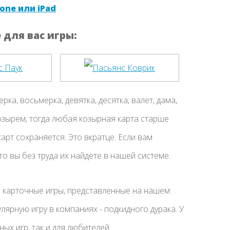
one или iPad
для вас игры:
ка, восьмерка, девятка, десятка, валет, дама,
козырем, тогда любая козырная карта старше
рт сохраняется. Это вкратце. Если вам
о вы без труда их найдете в нашей системе.
 карточные игры, представленные на нашем
улярную игру в компаниях - подкидного дурака. У
ых игр, так и для любителей.