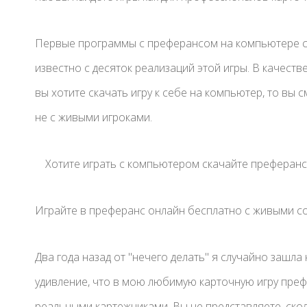
Первые программы с преферансом на компьютере с
известно с десяток реализаций этой игры. В качест
вы хотите скачать игру к себе на компьютер, то вы
не с живыми игроками.
Хотите играть с компьютером скачайте преферанс
Играйте в преферанс онлайн бесплатно с живыми 
Два года назад от "нечего делать" я случайно зашла
удивление, что в мою любимую карточную игру преф
реальными картежниками. Вы не представляете, ско