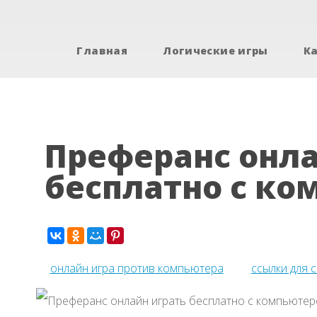
Главная
Логические игры
К
Преферанс онла
бесплатно с к
онлайн игра против компьютера
ссылки для 