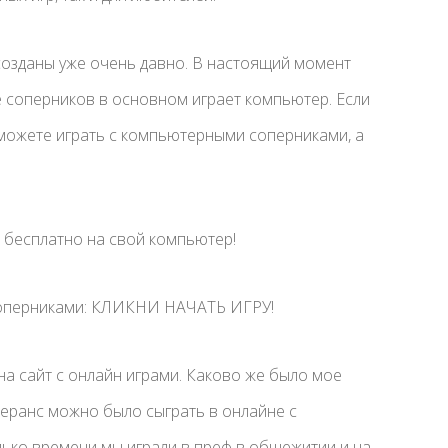
озданы уже очень давно. В настоящий момент
ве соперников в основном играет компьютер. Если
 сможете играть с компьютерными соперниками, а
 бесплатно на свой компьютер!
соперниками: КЛИКНИ НАЧАТЬ ИГРУ!
 на сайт с онлайн играми. Каково же было мое
еранс можно было сыграть в онлайне с
лько времени мы играли в преф в общежитии и на