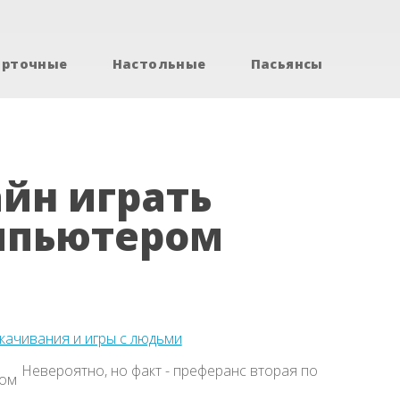
арточные
Настольные
Пасьянсы
йн играть
омпьютером
скачивания и игры с людьми
Невероятно, но факт - преферанс вторая по