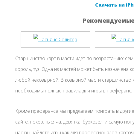
Скачать на iPh
Рекомендуемые 
Старшинство карт в масти идет по возрастанию: семер
король, туз. Одна из мастей может быть назначена 
любой некозырной. В козырной масти старшинство ка
необходимы полные правила для игры в преферанс, т
Кроме преферанса мы предлагаем поиграть в другие
сайте: покер. тысяча. девятка. буркозел. и самую поп
нас вы найдете игры как для профессионалов карточн