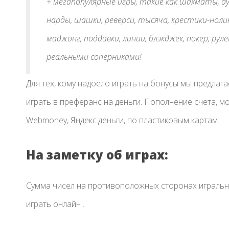
+ мегапопулярные игры, такие как шахматы, дур
нарды, шашки, реверси, тысяча, крестики-нолики
маджонг, поддавки, линии, блэкджек, покер, рул
реальными соперниками!
Для тех, кому надоело играть на бонусы мы предла
играть в преферанс на деньги. Пополнение счета, 
Webmoney, Яндекс.деньги, по пластиковым картам.
На заметку об играх:
Сумма чисел на противоположных сторонах игральной
играть онлайн .