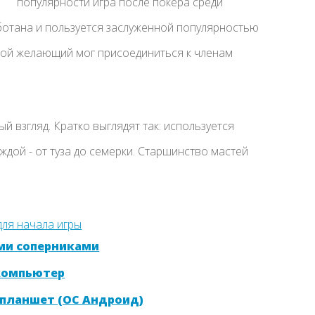
популярности игра после покера среди
ботана и пользуется заслуженной популярностью
бой желающий мог присоединиться к членам
й взгляд. Кратко выглядят так: используется
каждой - от туза до семерки. Старшинство мастей
ми соперниками
 компьютер
 планшет (ОС Андроид)