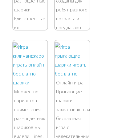
разноцветные
созданы для
шарики.
ребят разного
Единственные
возраста и
их
предлагают
предназначения
испытать свои
в жизни –
умственные
весело
способности в
взорваться! И
веселой
это
головоломке.
произойдет
Детишкам
Онлайн игра
каждый раз,
необходимо
Множество
Прыгающие
когда
расположить
вариантов
шарики -
оказывается
шары в
применения
захватывающая
рядом больше
нужных
разноцветных
бесплатная
двух...
рядах...
шариков мы
игра с
видели. Lines,
увлекательным