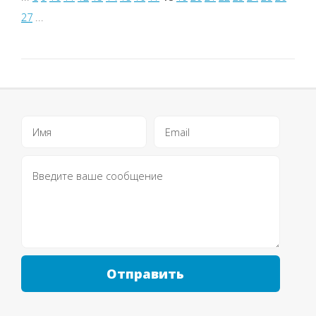
веселой
27
...
головоломке.
Детишкам
необходимо
расположить
шары в
нужных
рядах...
Отправить