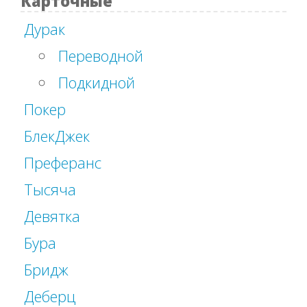
Карточные
Дурак
Переводной
Подкидной
Покер
БлекДжек
Преферанс
Тысяча
Девятка
Бура
Бридж
Деберц