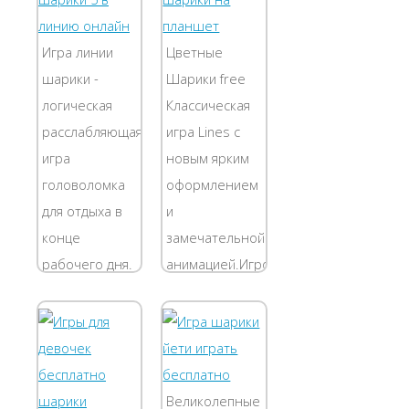
путешествие с
невероятно
храбрым
способный и
Игра линии
Цветные
гладиатором и
делает все с
шарики -
Шарики free
пройти
большим
логическая
Классическая
сложный
энтузиазмом....
расслабляющая
игра Lines с
маршрут в
игра
новым ярким
играх...
головоломка
оформлением
для отдыха в
и
конце
замечательной
рабочего дня.
анимацией.Игровое
Данный
поле
офисный
представляет
ребус
собой
помогает
область, в
снять
которой за
Великолепные