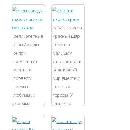
и делитесь
умственные
своими
способности в
достижениями
веселой
в соцсетях.
головоломке.
Забавная игра
Узнай самого
Детишкам
Великолепные
Красный шар
лучшего
необходимо
игры Аркады
поможет
игрока
расположить
онлайн
малышам
нашего сайта
шары в
предлагают
отправиться в
в игры...
нужных
малышам
волшебный
рядах...
провести
мир вместе с
время с
веселым
любимыми
героем. У
героями
главного
мультфильмов.
персонажа
Детишки могут
нет рук и ног,
отправиться в
но он