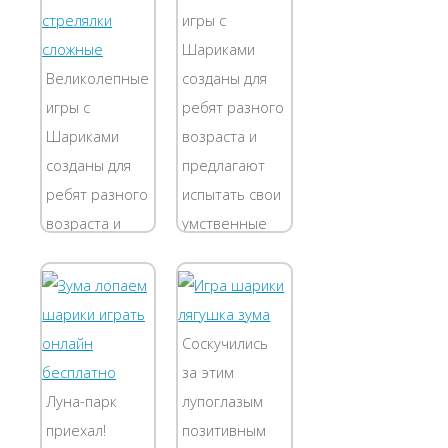
накопившуюся
один ход
игры с
усталость,
выставляется
Шариками
улучшить
три цветных
Великолепные
созданы для
настроение.
шарика,...
игры с
ребят разного
Ваша задача
Шариками
возраста и
-...
созданы для
предлагают
ребят разного
испытать свои
возраста и
умственные
предлагают
способности в
испытать свои
веселой
умственные
головоломке.
способности в
Детишкам
Соскучились
веселой
необходимо
за этим
головоломке.
расположить
Луна-парк
лупоглазым
Детишкам
шары в
приехал!
позитивным