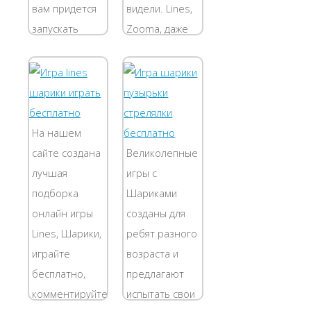
вам придется
видели. Lines,
запускать
Zooma, даже
разноцветные
шароподобный
шарики в
Тетрис - все
движущиеся
они
линии с такими
отличались
же
увлекательностью.
На нашем
разноцветными
Эта
сайте создана
Великолепные
шарами.
бесплатная
лучшая
игры с
Играть в...
онлайн флэш
подборка
Шариками
игра шарики
онлайн игры
созданы для
из их числа....
Lines, Шарики,
ребят разного
играйте
возраста и
бесплатно,
предлагают
комментируйте
испытать свои