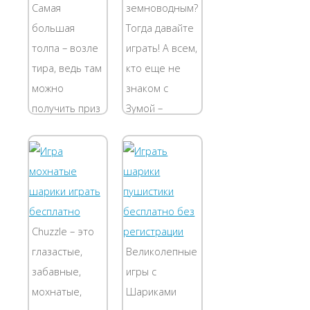
необходимо
нужных
Самая
земноводным?
расположить
рядах...
большая
Тогда давайте
шары в
толпа – возле
играть! А всем,
нужных
тира, ведь там
кто еще не
рядах...
можно
знаком с
получить приз
Зумой –
за меткость.
позвольте
Мистер Кактус,
представить!
владелец
Смешная,
палатки,
веселая,
спрятал в
шустрая,
воздушных
неподражаемая
Сhuzzle – это
шариках
жабка,
глазастые,
Великолепные
десяток мягких
плюющаяся...
забавные,
игры с
игрушек. Он
мохнатые,
Шариками
отдаст...