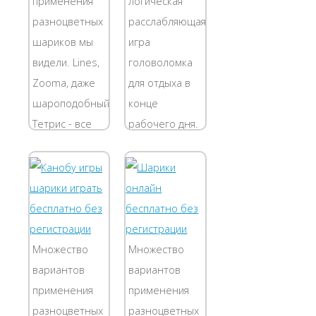
применения
логическая
разноцветных
расслабляющая
шариков мы
игра
видели. Lines,
головоломка
Zooma, даже
для отдыха в
шароподобный
конце
Тетрис - все
рабочего дня.
они
Данный
отличались
офисный
увлекательностью.
ребус
Эта
помогает
бесплатная
снять
онлайн флэш
накопившуюся
Множество
Множество
игра шарики
усталость,
вариантов
вариантов
из их числа....
улучшить
применения
применения
настроение.
разноцветных
разноцветных