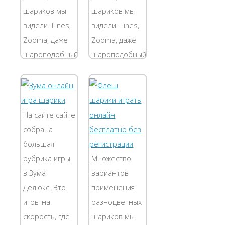
Ваша задача
шариков мы
шариков мы
-...
видели. Lines,
видели. Lines,
Zooma, даже
Zooma, даже
шароподобный
шароподобный
Тетрис - все
Тетрис - все
они
они
отличались
отличались
увлекательностью.
увлекательностью.
На сайте сайте
Эта
Эта
собрана
бесплатная
бесплатная
большая
онлайн флэш
онлайн флэш
рубрика игры
Множество
игра шарики
игра шарики
в Зума
вариантов
из их числа....
из их числа....
Делюкс. Это
применения
игры на
разноцветных
скорость, где
шариков мы