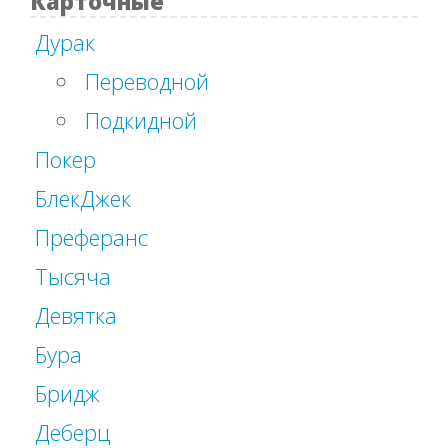
Карточные
Дурак
Переводной
Подкидной
Покер
БлекДжек
Преферанс
Тысяча
Девятка
Бура
Бридж
Деберц