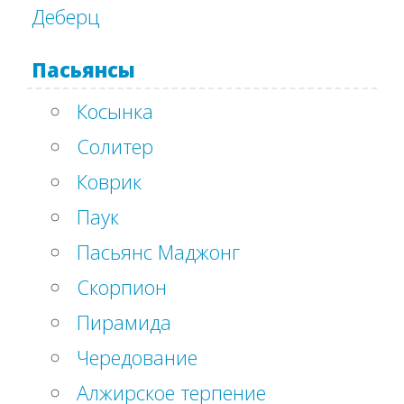
Деберц
Пасьянсы
Косынка
Солитер
Коврик
Паук
Пасьянс Маджонг
Скорпион
Пирамида
Чередование
Алжирское терпение