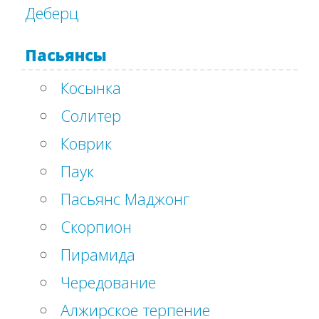
Деберц
Пасьянсы
Косынка
Солитер
Коврик
Паук
Пасьянс Маджонг
Скорпион
Пирамида
Чередование
Алжирское терпение