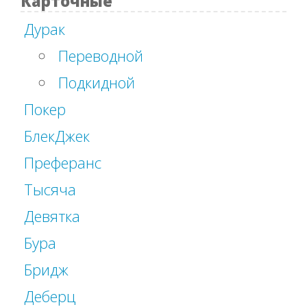
Карточные
Дурак
Переводной
Подкидной
Покер
БлекДжек
Преферанс
Тысяча
Девятка
Бура
Бридж
Деберц