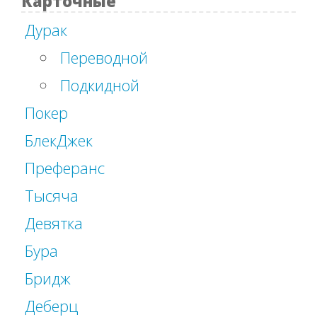
Карточные
Дурак
Переводной
Подкидной
Покер
БлекДжек
Преферанс
Тысяча
Девятка
Бура
Бридж
Деберц