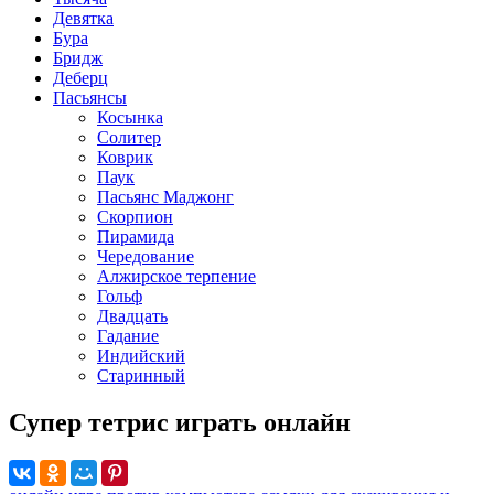
Девятка
Бура
Бридж
Деберц
Пасьянсы
Косынка
Солитер
Коврик
Паук
Пасьянс Маджонг
Скорпион
Пирамида
Чередование
Алжирское терпение
Гольф
Двадцать
Гадание
Индийский
Старинный
Супер тетрис играть онлайн