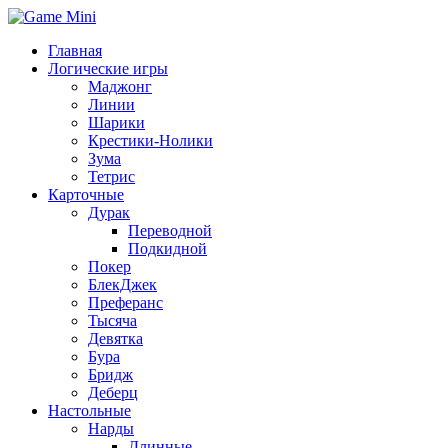
Главная
Логические игры
Маджонг
Линии
Шарики
Крестики-Нолики
Зума
Тетрис
Карточные
Дурак
Переводной
Подкидной
Покер
БлекДжек
Преферанс
Тысяча
Девятка
Бура
Бридж
Деберц
Настольные
Нарды
Длинные