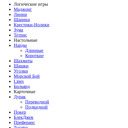
Логические игры
Маджонг
Линии
Шарики
Крестики-Нолики
Зума
Тетрис
Настольные
Нарды
Длинные
Короткие
Шахматы
Шашки
Уголки
Морской Бой
Lines
Бильярд
Карточные
Дурак
Переводной
Подкидной
Покер
БлекДжек
Преферанс
Тысяча