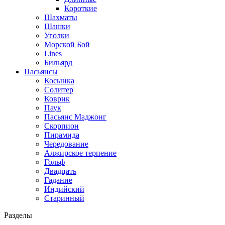
Короткие
Шахматы
Шашки
Уголки
Морской Бой
Lines
Бильярд
Пасьянсы
Косынка
Солитер
Коврик
Паук
Пасьянс Маджонг
Скорпион
Пирамида
Чередование
Алжирское терпение
Гольф
Двадцать
Гадание
Индийский
Старинный
Разделы