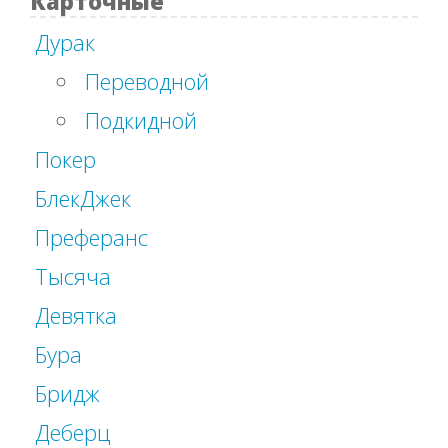
Карточные
Дурак
Переводной
Подкидной
Покер
БлекДжек
Преферанс
Тысяча
Девятка
Бура
Бридж
Деберц