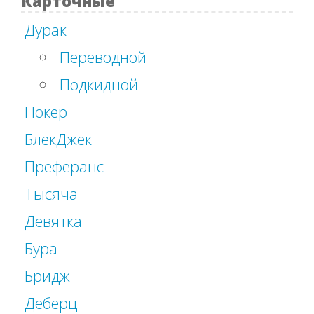
Карточные
Дурак
Переводной
Подкидной
Покер
БлекДжек
Преферанс
Тысяча
Девятка
Бура
Бридж
Деберц