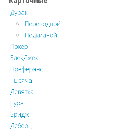
Карточные
Дурак
Переводной
Подкидной
Покер
БлекДжек
Преферанс
Тысяча
Девятка
Бура
Бридж
Деберц