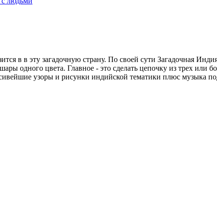
 с людьми
ится в в эту загадочную страну. По своей сути Загадочная Инди
ры одного цвета. Главное - это сделать цепочку из трех или бо
расивейшие узоры и рисунки индийской тематики плюс музыка п