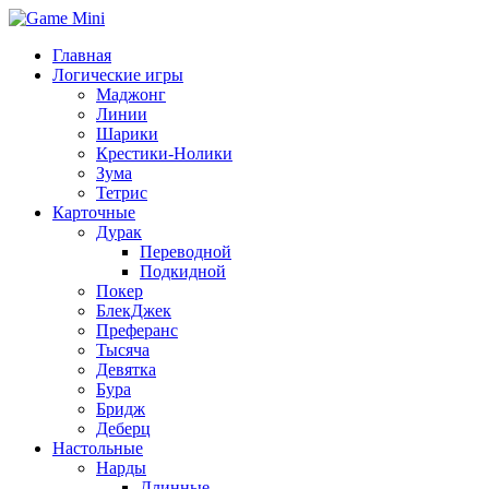
Главная
Логические игры
Маджонг
Линии
Шарики
Крестики-Нолики
Зума
Тетрис
Карточные
Дурак
Переводной
Подкидной
Покер
БлекДжек
Преферанс
Тысяча
Девятка
Бура
Бридж
Деберц
Настольные
Нарды
Длинные