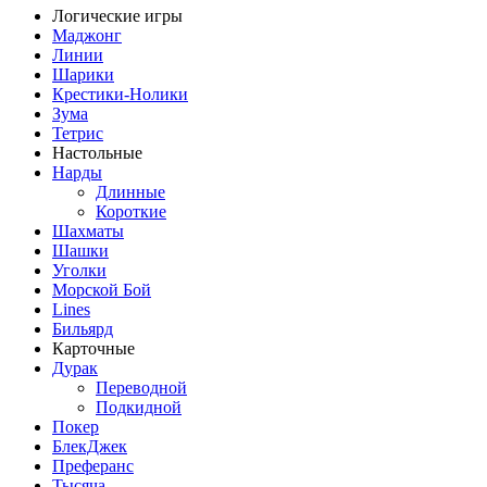
Логические игры
Маджонг
Линии
Шарики
Крестики-Нолики
Зума
Тетрис
Настольные
Нарды
Длинные
Короткие
Шахматы
Шашки
Уголки
Морской Бой
Lines
Бильярд
Карточные
Дурак
Переводной
Подкидной
Покер
БлекДжек
Преферанс
Тысяча