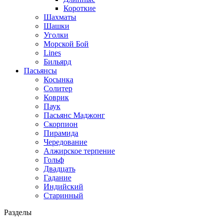
Короткие
Шахматы
Шашки
Уголки
Морской Бой
Lines
Бильярд
Пасьянсы
Косынка
Солитер
Коврик
Паук
Пасьянс Маджонг
Скорпион
Пирамида
Чередование
Алжирское терпение
Гольф
Двадцать
Гадание
Индийский
Старинный
Разделы