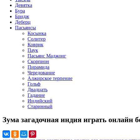
Девятка
Бура
Бридж
Деберц
Пасьянсы
Косынка
Солитер
Коврик
Паук
Пасьянс Маджонг
Скорпион
Пирамида
Чередование
Алжирское терпение
Гольф
Двадцать
Гадание
Индийский
Старинный
Зума загадочная индия играть онлайн б