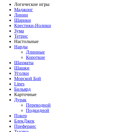
Логические игры
Маджонг
Линии
Шарики
Крестики-Нолики
Зума
Тетрис
Настольные
Нарды
Длинные
Короткие
Шахматы
Шашки
Уголки
Морской Бой
Lines
Бильярд
Карточные
Дурак
Переводной
Подкидной
Покер
БлекДжек
Преферанс
Тысяча