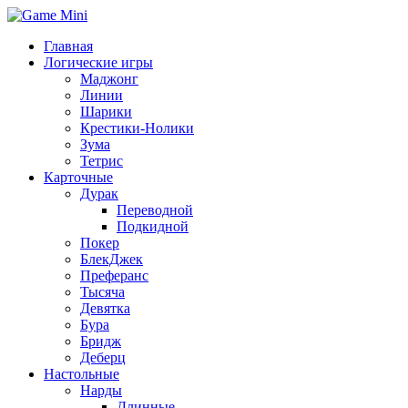
Главная
Логические игры
Маджонг
Линии
Шарики
Крестики-Нолики
Зума
Тетрис
Карточные
Дурак
Переводной
Подкидной
Покер
БлекДжек
Преферанс
Тысяча
Девятка
Бура
Бридж
Деберц
Настольные
Нарды
Длинные