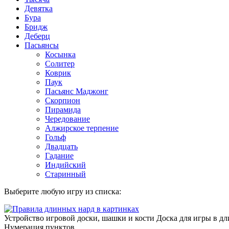
Девятка
Бура
Бридж
Деберц
Пасьянсы
Косынка
Солитер
Коврик
Паук
Пасьянс Маджонг
Скорпион
Пирамида
Чередование
Алжирское терпение
Гольф
Двадцать
Гадание
Индийский
Старинный
Выберите любую игру из списка:
Устройство игровой доски, шашки и кости Доска для игры в д
Нумерация пунктов...