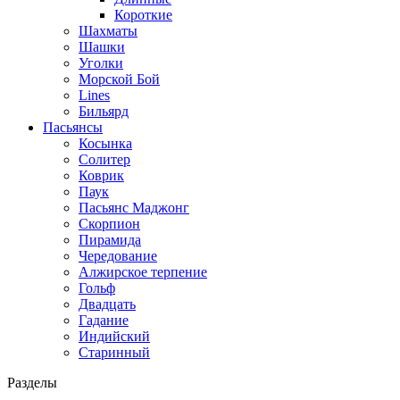
Короткие
Шахматы
Шашки
Уголки
Морской Бой
Lines
Бильярд
Пасьянсы
Косынка
Солитер
Коврик
Паук
Пасьянс Маджонг
Скорпион
Пирамида
Чередование
Алжирское терпение
Гольф
Двадцать
Гадание
Индийский
Старинный
Разделы