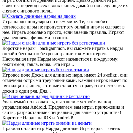
игра с богатой и древней историей. Целью данной игры
является перевод всех своих фишек домой и последующее их
снятие с игрового поля....
Игра нарды популярна во всем мире. Те, кто любит
логические игры не пропустит эту онлайн игру и сыграет в
нее. Играть довольно просто, если знаешь правила. Играют
два человека, фишками разного...
Короткие нарды - backgammon, вы сможете играть в нарды
онлайн бесплатно без регистрации с компьютером.
Настольная игра Нарды может называться и по-другому:
бэкгэммон, тавла, коша. Эта игра...
Игровое поле Доска для длинных нард, имеет 24 ячейки, они
отмечены острыми треугольниками. Каждый игрок имеет по
пятнадцать фишек, которые ставятся в правую от него часть
доски в один ряд. Для...
Уважаемый пользователь, вы зашли с устройства под
управлением Android. Предлагаем вам игры, приложения и
сайты, разработанные специально для вашего устройства!
Короткие Нарды на iOS и Android!...
Правила онлайн игр Нарды длинные Игра нарды – очень