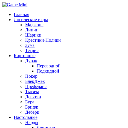
Главная
Логические игры
Маджонг
Линии
Шарики
Крестики-Нолики
Зума
Тетрис
Карточные
Дурак
Переводной
Подкидной
Покер
БлекДжек
Преферанс
Тысяча
Девятка
Бура
Бридж
Деберц
Настольные
Нарды
Длинные