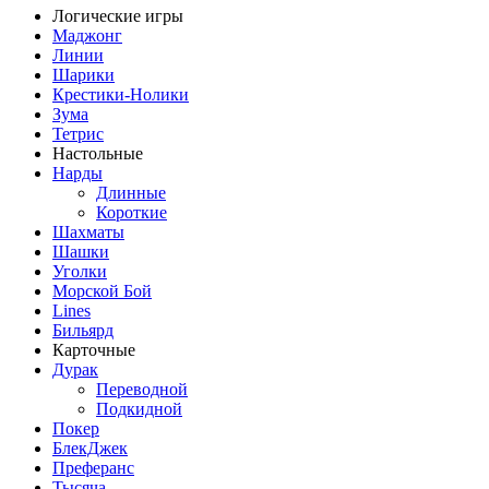
Логические игры
Маджонг
Линии
Шарики
Крестики-Нолики
Зума
Тетрис
Настольные
Нарды
Длинные
Короткие
Шахматы
Шашки
Уголки
Морской Бой
Lines
Бильярд
Карточные
Дурак
Переводной
Подкидной
Покер
БлекДжек
Преферанс
Тысяча