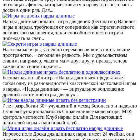
пятнадцать фишек, которые ставятся в правую от него часть
доски в один ряд. Для...
Нарды длинные онлайн - игра для двоих (бесплатно) Вариант
игры в нарды, требующая от соперников как стратегического,
логического мышления, так и способности вести игру и
побеждать за счет...
Настольные игры, успешно перекочевавшие в виртуальное
пространство, – сегодня не редкость. Мы с удовольствием
ставим, например, «шах и мат» друг другу, правда, теперь
каждый на своем гаджете....
Бесплатная онлайн-игра «Нарды длинные» представляет
собой одну из разновидностей классической настольной игры
в нарды. «Нарды длинные» — виртуальное воплощение
древней восточной игры для двух...
7 лет разработки 30+ улучшений в месяц Безопасно и надежно
Лучшая функциональность Справедливые модераторы MD5
контроль честности Клуб нарды онлайн Для настоящих
ценителей игры - наш новый клуб...
Игровое поле Доска для длинных нард, имеет 24 ячейки, они
отмечены острыми треугольниками. Каждый игрок имеет по