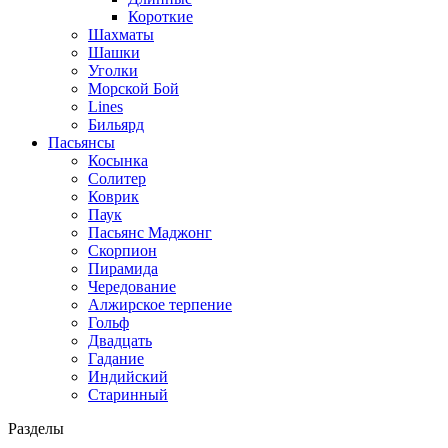
Короткие
Шахматы
Шашки
Уголки
Морской Бой
Lines
Бильярд
Пасьянсы
Косынка
Солитер
Коврик
Паук
Пасьянс Маджонг
Скорпион
Пирамида
Чередование
Алжирское терпение
Гольф
Двадцать
Гадание
Индийский
Старинный
Разделы