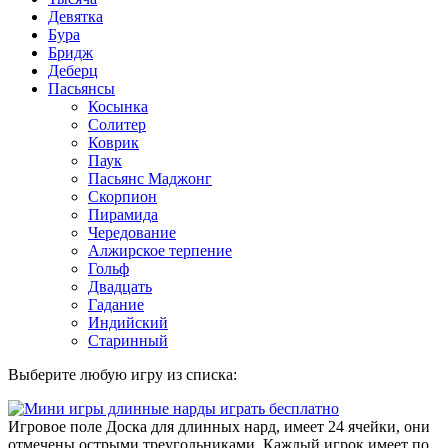
Девятка
Бура
Бридж
Деберц
Пасьянсы
Косынка
Солитер
Коврик
Паук
Пасьянс Маджонг
Скорпион
Пирамида
Чередование
Алжирское терпение
Гольф
Двадцать
Гадание
Индийский
Старинный
Выберите любую игру из списка:
Игровое поле Доска для длинных нард, имеет 24 ячейки, они
отмечены острыми треугольниками. Каждый игрок имеет по