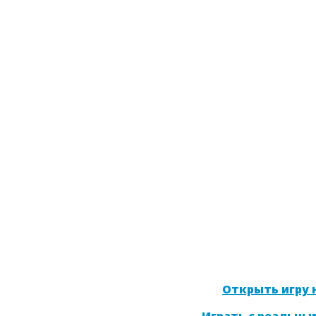
Открыть игру н
Играть с реальны