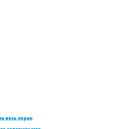
а весь экран
ми соперниками