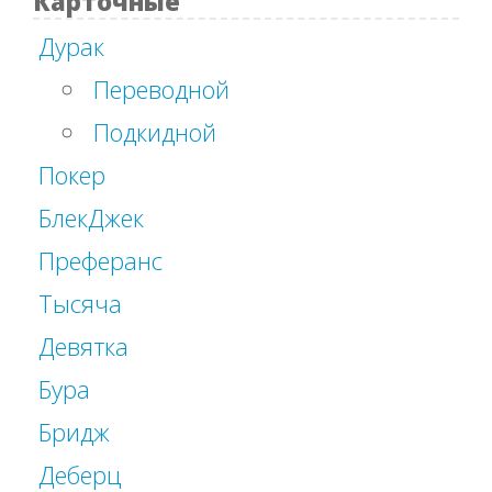
Карточные
Дурак
Переводной
Подкидной
Покер
БлекДжек
Преферанс
Тысяча
Девятка
Бура
Бридж
Деберц